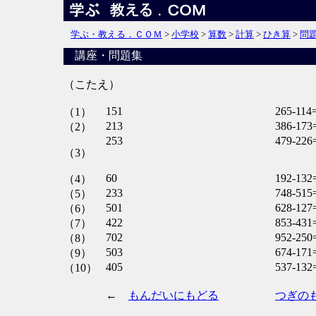
学ぶ・教える．ＣＯＭ
>
小学校
>
算数
>
計算
>
ひき算
>
問
講座・問題集
（こたえ）
151
265-114
（1）
213
386-173
（2）
253
479-226
（3）
60
192-132
（4）
233
748-515
（5）
501
628-127
（6）
422
853-431
（7）
702
952-250
（8）
503
674-171
（9）
405
537-132
（10）
←
もんだいにもどる
つぎの