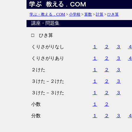
学ぶ・教える．COM
>
小学校
>
算数
>
計算
>
ひき算
講座・問題集
□ ひき算
くりさがりなし
１
２
３
くりさがりあり
１
２
３
２けた
１
２
３
３けた－２けた
１
２
３
３けた－３けた
１
２
３
小数
１
２
分数
１
２
３