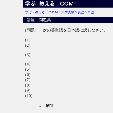
学ぶ・教える．ＣＯＭ
>
大学受験
>
英語
>
単語
講座・問題集
（問題） 次の英単語を日本語に訳しなさい。
（1）
（2）
（3）
（4）
（5）
（6）
（7）
（8）
（9）
（10）
→ 解答