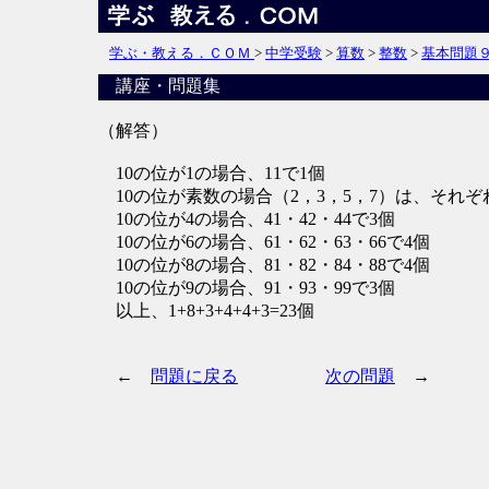
学ぶ・教える．ＣＯＭ
>
中学受験
>
算数
>
整数
>
基本問題
講座・問題集
（解答）
10の位が1の場合、11で1個
10の位が素数の場合（2，3，5，7）は、それぞ
10の位が4の場合、41・42・44で3個
10の位が6の場合、61・62・63・66で4個
10の位が8の場合、81・82・84・88で4個
10の位が9の場合、91・93・99で3個
以上、1+8+3+4+4+3=23個
←
問題に戻る
次の問題
→