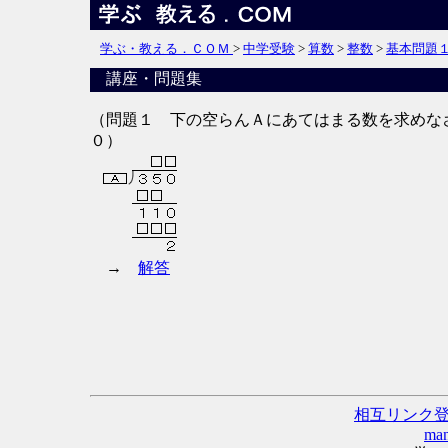
学ぶ・教える．ＣＯＭ
>
中学受験
>
算数
>
整数
>
基本問題
講座・問題集
（問題１
下の空らんＡにあてはまる数を求めな
０）
→
解答
相互リンク
man