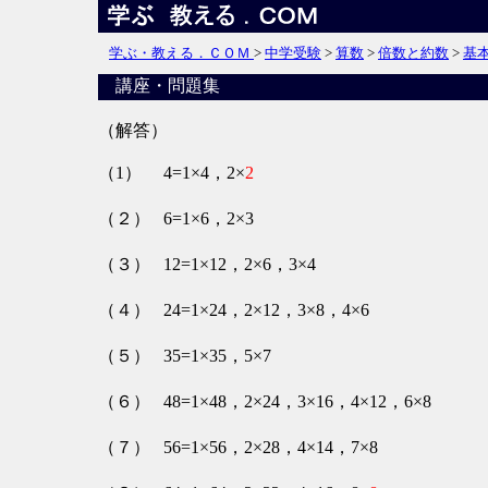
学ぶ・教える．ＣＯＭ
>
中学受験
>
算数
>
倍数と約数
>
基
講座・問題集
（解答）
（1）
4=1×4，2×
2
（２）
6=1×6，2×3
（３）
12=1×12，2×6，3×4
（４）
24=1×24，2×12，3×8，4×6
（５）
35=1×35，5×7
（６）
48=1×48，2×24，3×16，4×12，6×8
（７）
56=1×56，2×28，4×14，7×8