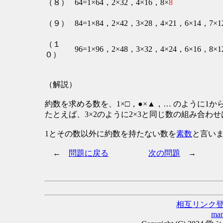
（８）
64=1×64，2×32，4×16，8×
8
（９）
84=1×84，2×42，3×28，4×21，6×14，7×1
（１
96=1×96，2×48，3×32，4×24，6×16，8×1
０）
（解説）
約数を求める数を、1×□，●×▲，… のように1
たとえば、3×2のように2×3と同じ数の組み合わ
1とその数以外に約数を持たない数を
素数
と言い
←
問題に戻る
次の問題
→
相互リンク
man