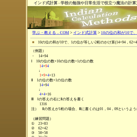
インド式計算 - 学校の勉強や日常生活で役立つ魔法の計算
学ぶ・教える．COM
>
インド式計算
>
10の位の和が10で
■
10の位の和が10で、1の位が等しい2桁のかけ算(14×94，62×4
（例題）
・ 14×94
Ⅰ 10の位の数×10の位の数+1の位の数
1
4
×
9
4
↓
1
×
9
+
4
=13
Ⅱ 1の位の数×1の位の数
1
4
×9
4
↓
4
×
4
=16
Ⅲ Ⅰの答えの右にⅡの答えを書く
1316
注） Ⅱの答えが1桁の場合、Ⅲに書くのは01，04，09というよ
（練習問題）
① 23×83
② 62×42
③ 58×58