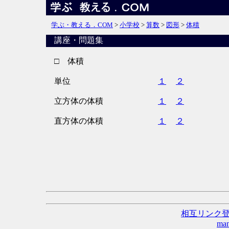
学ぶ・教える．COM
>
小学校
>
算数
>
図形
>
体積
講座・問題集
□ 体積
単位
１
２
立方体の体積
１
２
直方体の体積
１
２
相互リンク
man