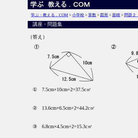
学ぶ・教える．COM
>
小学校
>
算数
>
図形
>
面積
>
問題２
講座・問題集
（答え）
① 7.5cm×10cm÷2=37.5c㎡
② 13.6cm×6.5cm÷2=44.2c㎡
③ 6.8cm×4.5cm÷2=15.3c㎡