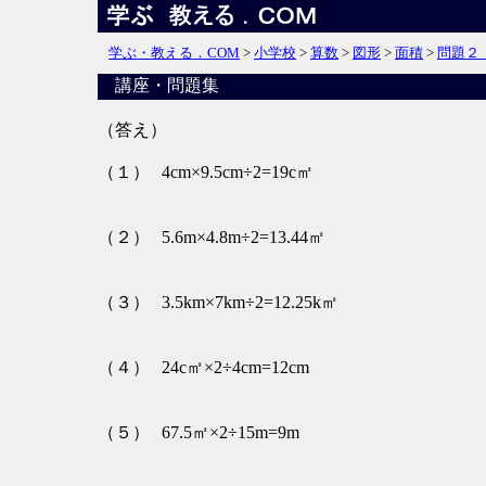
学ぶ・教える．COM
>
小学校
>
算数
>
図形
>
面積
>
問題２
講座・問題集
（答え）
（１）
4cm×9.5cm÷2=19c㎡
（２）
5.6m×4.8m÷2=13.44㎡
（３）
3.5km×7km÷2=12.25k㎡
（４）
24c㎡×2÷4cm=12cm
（５）
67.5㎡×2÷15m=9m