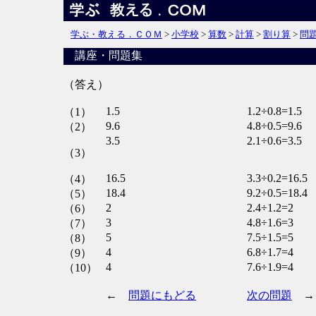
学ぶ・教える．ＣＯＭ
>
小学校
>
算数
>
計算
>
割り算
>
問
講座・問題集
（答え）
1.5
1.2÷0.8=1.5
（1）
9.6
4.8÷0.5=9.6
（2）
3.5
2.1÷0.6=3.5
（3）
16.5
3.3÷0.2=16.5
（4）
18.4
9.2÷0.5=18.4
（5）
2
2.4÷1.2=2
（6）
3
4.8÷1.6=3
（7）
5
7.5÷1.5=5
（8）
4
6.8÷1.7=4
（9）
4
7.6÷1.9=4
（10）
←
問題にもどる
次の問題
→