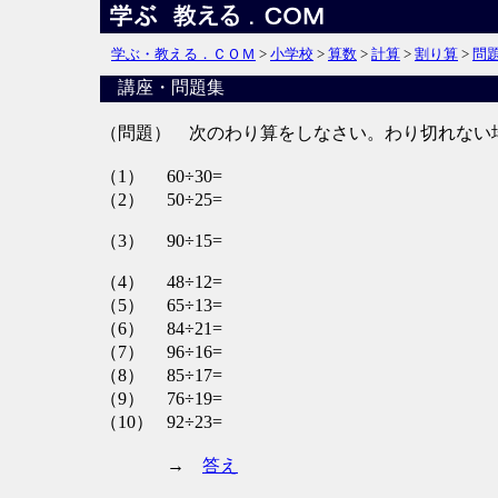
学ぶ・教える．ＣＯＭ
>
小学校
>
算数
>
計算
>
割り算
>
問
講座・問題集
（問題） 次のわり算をしなさい。わり切れない
（1）
60÷30=
（2）
50÷25=
（3）
90÷15=
（4）
48÷12=
（5）
65÷13=
（6）
84÷21=
（7）
96÷16=
（8）
85÷17=
（9）
76÷19=
（10）
92÷23=
→
答え