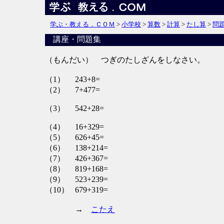
学ぶ・教える．ＣＯＭ
>
小学校
>
算数
>
計算
>
たし算
>
問
講座・問題集
（もんだい） つぎのたしざんをしなさい。
（1）
243+8=
（2）
7+477=
（3）
542+28=
（4）
16+329=
（5）
626+45=
（6）
138+214=
（7）
426+367=
（8）
819+168=
（9）
523+239=
（10）
679+319=
→
こたえ