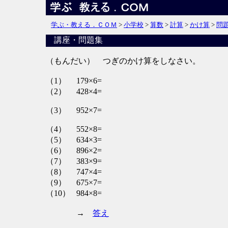
学ぶ・教える．ＣＯＭ
>
小学校
>
算数
>
計算
>
かけ算
>
問
講座・問題集
（もんだい） つぎのかけ算をしなさい。
（1）
179×6=
（2）
428×4=
（3）
952×7=
（4）
552×8=
（5）
634×3=
（6）
896×2=
（7）
383×9=
（8）
747×4=
（9）
675×7=
（10）
984×8=
→
答え