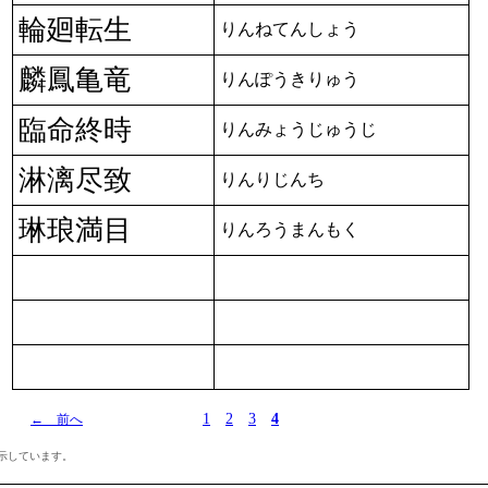
輪廻転生
りんねてんしょう
麟鳳亀竜
りんぽうきりゅう
臨命終時
りんみょうじゅうじ
淋漓尽致
りんりじんち
琳琅満目
りんろうまんもく
1
2
3
4
← 前へ
示しています。