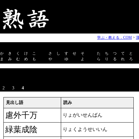
学ぶ・教える．COM
>
か
き
く
け
こ
さ
し
す
せ
そ
た
ち
つ
て
と
ま
み
む
め
も
や
ゆ
よ
ら
り
る
れ
ろ
2
3
4
見出し語
読み
慮外千万
りょがいせんばん
緑葉成陰
りょくようせいいん