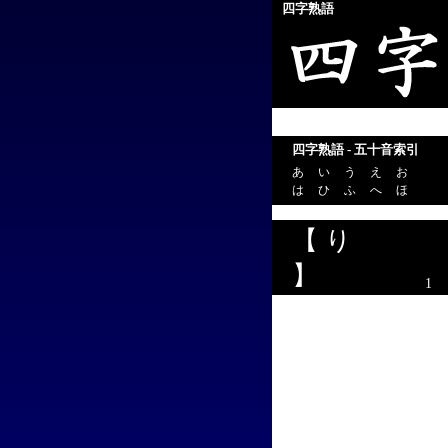
四字熟語
四字熟語 - 五十音索引
あ
い
う
え
お
は
ひ
ふ
へ
ほ
【 り
】
1