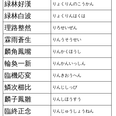
緑林好漢
りょくりんのこうかん
緑林白波
りょくりんはくは
理路整然
りろせいぜん
霖雨蒼生
りんうそうせい
麟角鳳嘴
りんかくほうし
輪奐一新
りんかんいっしん
臨機応変
りんきおうへん
鱗次櫛比
りんじしっぴ
麟子鳳雛
りんしほうすう
臨終正念
りんじゅうしょうねん