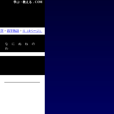
学ぶ・教える．COM
漢字
>
四字熟語
>
り（4ページ）
な
に
ぬ
ね
の
わ