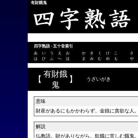
有財餓鬼
四字熟語 - 五十音索引
あ
い
う
え
お
か
き
く
け
こ
さ
は
ひ
ふ
へ
ほ
ま
み
む
め
も
や
有財餓
【
】
うざいがき
鬼
意味
財産があるにもかかわらず、金銭に貪欲な人
解説
仏教語。財がありながら、飢餓に苦しむ餓鬼