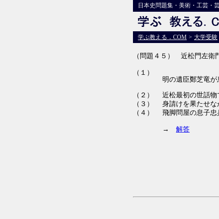
日本史問題集・美術・工芸・
学ぶ教える．COM
>
大学受験
（問題４５） 近松門左衛
（１）
明の遺臣鄭芝竜が
（２）
近松最初の世話物
（３）
身請けを果たせな
（４）
飛脚問屋の息子忠
→
解答