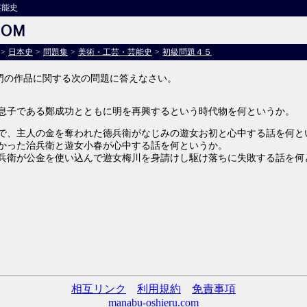
芸能史
>
日本史
>
問題集
>
美術・工芸・芸能史
>
初級問題４５
門の作品に関する次の問題に答えなさい。
息子である鄭成功とともに明を再興するという時代物を何というか。
で、主人の金を奪われた徳兵衛がなじみの遊女お初と心中する話を何と
かった治兵衛と遊女小春が心中する話を何というか。
兵衛が公金を使い込んで遊女梅川を身請けし駆け落ちに失敗する話を何
相互リンク
利用規約
免責事項
manabu-oshieru.com