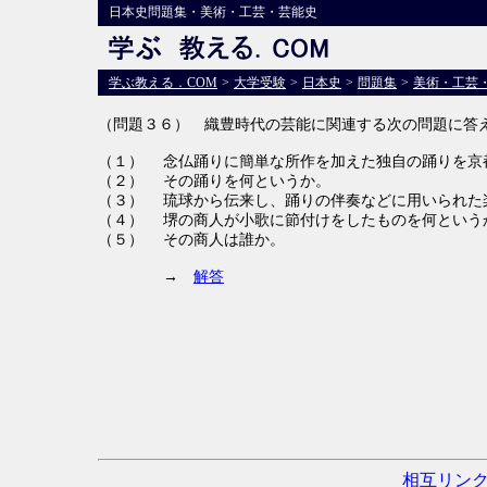
日本史問題集・美術・工芸・芸能史
学ぶ教える．COM
>
大学受験
>
日本史
>
問題集
>
美術・工芸
（問題３６） 織豊時代の芸能に関連する次の問題に答
（１）
念仏踊りに簡単な所作を加えた独自の踊りを京
（２）
その踊りを何というか。
（３）
琉球から伝来し、踊りの伴奏などに用いられた
（４）
堺の商人が小歌に節付けをしたものを何という
（５）
その商人は誰か。
→
解答
相互リン