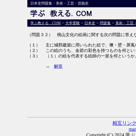
日本史問題集・美術・工芸・芸能史
学ぶ教える．COM
>
大学受験
>
日本史
>
問題集
>
美術・工芸
（問題３２） 桃山文化の絵画に関する次の問題に答え
（１）
主に城郭建築に用いられた絵で、襖・壁・屏風
（２）
この絵のうち、金碧の彩色を持つものを何とい
（３）
（１）の絵を代表する絵師の一派を何というか
→
解答
相互リン
man
Copyright (C) 2024 