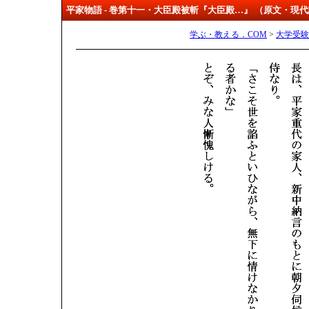
平家物語 - 巻第十一・大臣殿被斬『大臣殿…』 （原文・現
学ぶ・教える．COM
>
大学受験