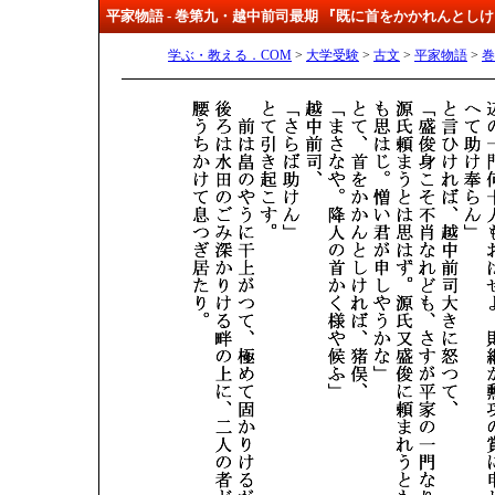
平家物語 - 巻第九・越中前司最期 『既に首をかかれんとし
学ぶ・教える．COM
>
大学受験
>
古文
>
平家物語
>
巻