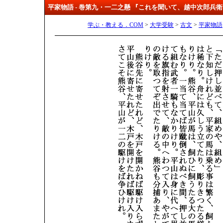
平家物語 - 巻第九・一二之懸 『これを聞いて、越中次郎兵
学ぶ・教える．COM
>
大学受験
>
古文
>
平家物語