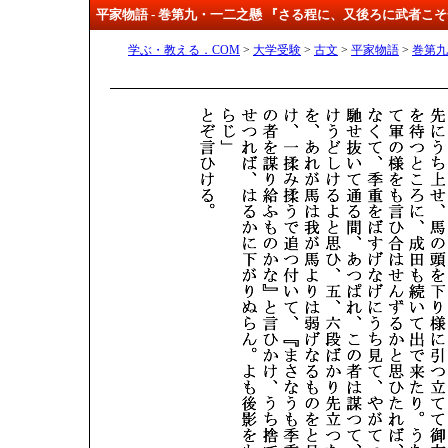
平家物語 - 巻第九・一二之懸 『さる程に、又後ろに武者こ
学ぶ・教える．COM
>
大学受験
>
古文
>
平家物語
>
巻第九