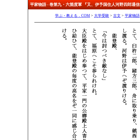
平家物語 - 巻第九・六箇度軍 『又、伊予国住人河野四郎通
学ぶ・教える．COM
>
大学受験
>
古文
>
平家物語