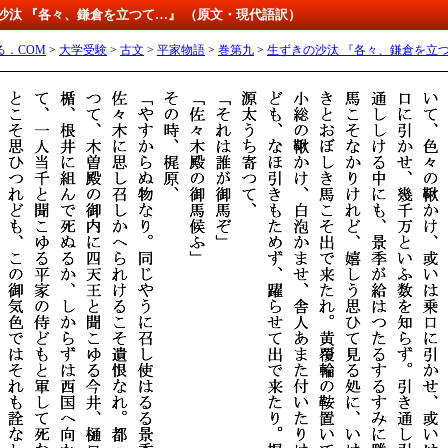
の沙汰 『各々、鎌倉を立つて…』 （原文・現代語訳）
る．COM
>
大学受験
>
古文
>
平家物語
>
巻第九
>
生ずきの沙汰 『各々、鎌倉を立