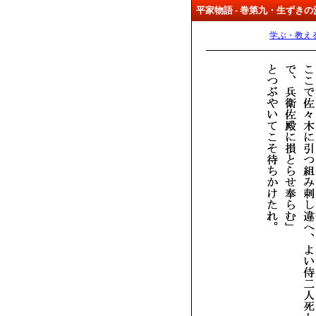
平家物語 - 巻第九・生ずき
学ぶ・教え