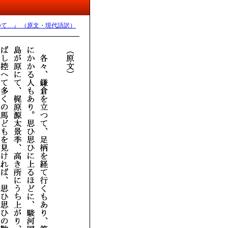
つて…』 （原文・現代語訳）