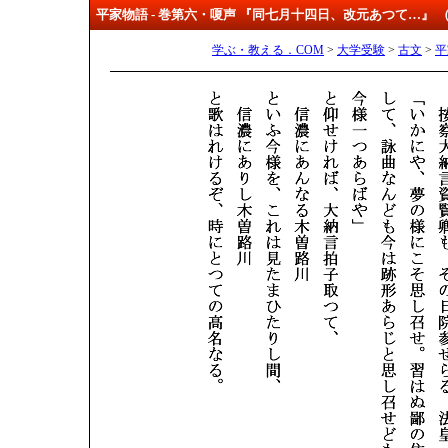
平家物語 - 巻第六・嗄声 『同七月十四日、改元あつて…』
学ぶ・教える．COM
>
大学受験
>
古文
>
平