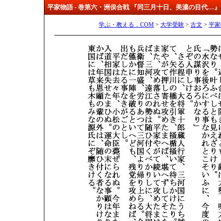
平家物語 - 巻第六・洲俣合戦 『同三月十日、美濃の目代…
学ぶ・教える．COM
>
大学受験
>
古文
>
平家