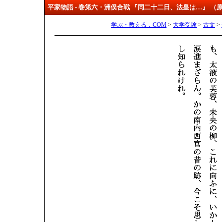
平家物語 - 巻第六・洲俣合戦 『同二十二日、法皇は…』 （
学ぶ・教える．COM
>
大学受験
>
古文
>