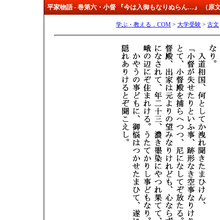
平家物語 - 巻第六・小督 『今は入御もなりぬらん…』 （原
学ぶ・教える．COM
>
大学受験
>
古文