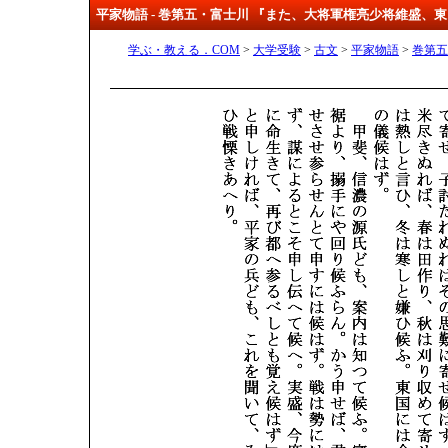
平家物語 - 巻第五・富士川 『また、大将軍権亮少将維盛、
学ぶ・教える．COM
>
大学受験
>
古文
>
平家物語
>
巻第五