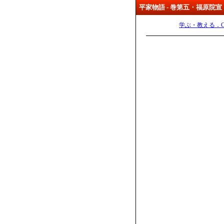
平家物語 - 巻第五・福原院
学ぶ・教える．C