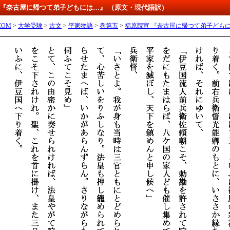
宣 『奈古屋に帰つて弟子どもには…』 （原文・現代語訳）
OM
>
大学受験
>
古文
>
平家物語
>
巻第五
>
福原院宣 『奈古屋に帰つて弟子ども