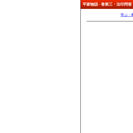
平家物語 - 巻第三・法印問
学ぶ・