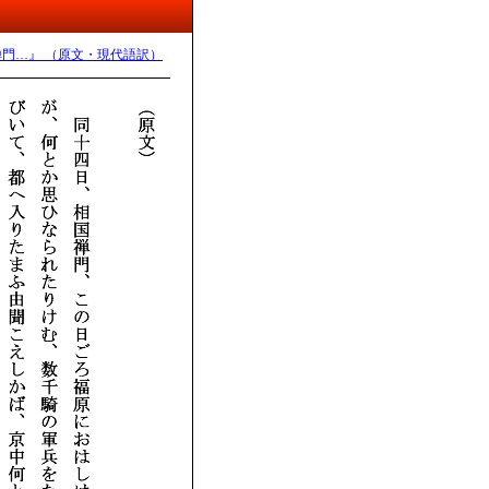
禅門…』 （原文・現代語訳）