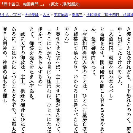
答 『同十四日、相国禅門…』 （原文・現代語訳）
教える．COM
>
大学受験
>
古文
>
平家物語
>
巻第三
>
法印問答 『同十四日、相国