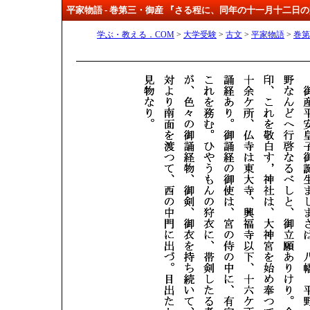
平家物語 - 巻第三・御産 『さる程に、同年の十一月十二日
学ぶ・教える．COM
>
大学受験
>
古文
>
平家物語
>
巻第