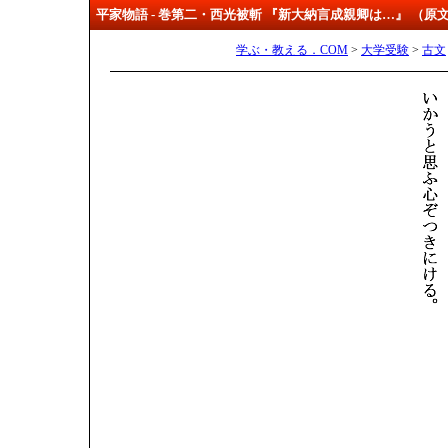
平家物語 - 巻第二・西光被斬 『新大納言成親卿は…』 （原
学ぶ・教える．COM
>
大学受験
>
古文