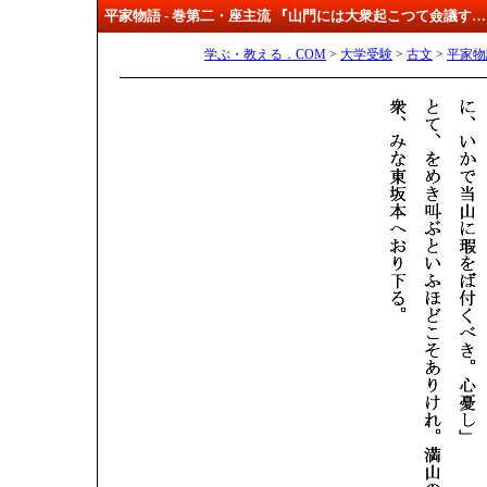
平家物語 - 巻第二・座主流 『山門には大衆起こつて僉議す
学ぶ・教える．COM
>
大学受験
>
古文
>
平家物