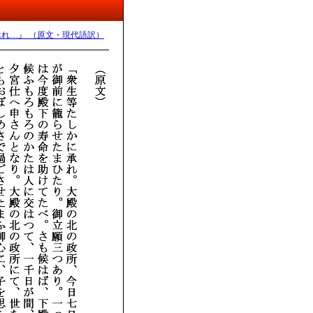
承れ…』 （原文・現代語訳）