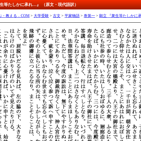
『衆生等たしかに承れ…』 （原文・現代語訳）
ぶ・教える．COM
>
大学受験
>
古文
>
平家物語
>
巻第一
>
願立 『衆生等たしかに