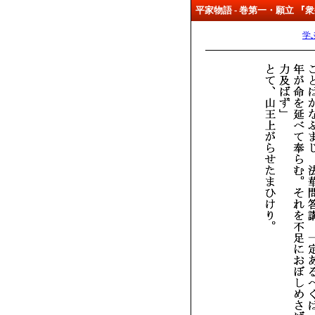
平家物語 - 巻第一・願立 
学