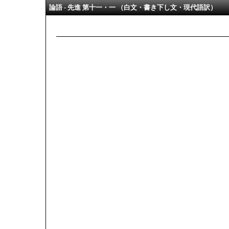
論語 - 先進 第十一・一 （白文・書き下し文・現代語訳）