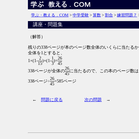
学ぶ・教える．COM
>
中学受験
>
算数
>
割合
>
練習問題７
講座・問題集
（解答）
残りの338ページが本のページ数全体のいくらに当たる
全体を1とすると、
2
1
26
1×(1-
)×(1-
)=
15
3
45
26
338ページが全体の
に当たるので、この本のページ数は
45
26
338ページ÷
=
585ページ
45
←
問題に戻る
次の問題
→