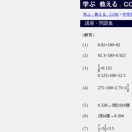
学ぶ・教える．COM
>
中学
講座・問題集
（解答）
（1）
0.82×100=82
（2）
92.3÷100=0.923
1
（3）
=
0.125
8
0.125×100=12.5
3
（4）
275÷100=2.75=
2
4
（5）
0.328→3割2分8厘
（6）
2割4厘→0.204
7
1
（7）
=
3
=
3.5
2
2