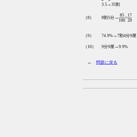
3.5→35割
85
17
（8）
8割5分→
=
100
20
（9）
74.9%→7割4分9厘
（10）
9分9厘→9.9%
←
問題に戻る