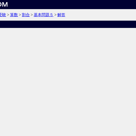
受験
>
算数
>
割合
>
基本問題５
>
解答