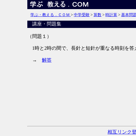
学ぶ・教える．ＣＯＭ
>
中学受験
>
算数
>
時計算
>
基本問
講座・問題集
（問題１）
1時と2時の間で、長針と短針が重なる時刻を答
→
解答
相互リンク