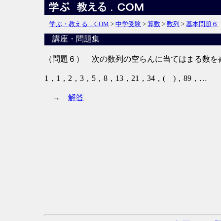
学ぶ・教える．COM
>
中学受験
>
算数
>
数列
>
基本問題６
講座・問題集
（問題６） 次の数列の空らんに当てはまる数を
1，1，2，3，5，8，13，21，34，( )，89，…
→
解答