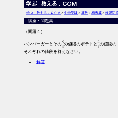
学ぶ・教える．ＣＯＭ
>
中学受験
>
算数
>
相当算
>
練習問
講座・問題集
（問題４）
3
4
ハンバーガーとその
の値段のポテトと
の値段の
4
7
それぞれの値段を答えなさい。
→
解答