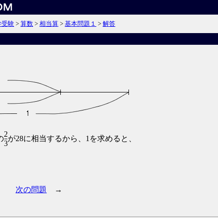
学受験
>
算数
>
相当算
>
基本問題１
>
解答
2
の
が28に相当するから、1を求めると、
3
次の問題
→