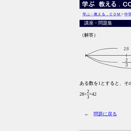
学ぶ・教える．ＣＯＭ
>
中
講座・問題集
（解答）
ある数を1とすると、そ
2
28÷
=
42
3
←
問題に戻る