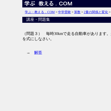
学ぶ・教える．COM
>
中学受験
>
算数
>
2量の関係と変化
講座・問題集
（問題３） 毎時30kmで走る自動車があります。
を式にしなさい。
→
解答