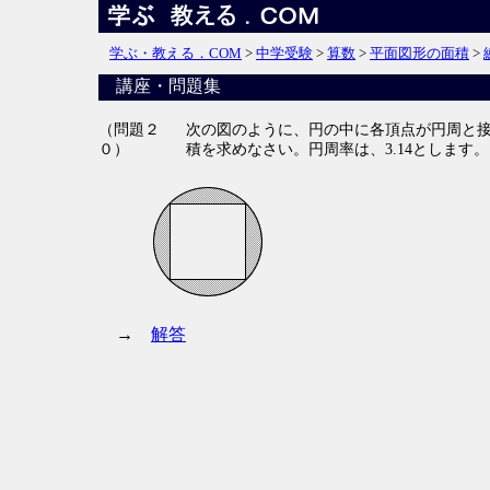
学ぶ・教える．COM
>
中学受験
>
算数
>
平面図形の面積
>
講座・問題集
（問題２
次の図のように、円の中に各頂点が円周と接
０）
積を求めなさい。円周率は、3.14とします。
→
解答