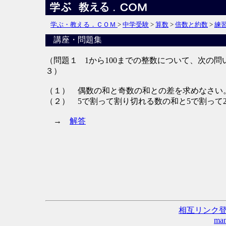
学ぶ・教える．ＣＯＭ
>
中学受験
>
算数
>
倍数と約数
>
練
講座・問題集
（問題１
1から100までの整数について、次の
３）
（１） 偶数の和と奇数の和との差を求めなさい
（２） 5で割って割り切れる数の和と5で割って
→
解答
相互リンク
man