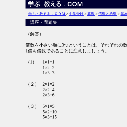
学ぶ・教える．ＣＯＭ
>
中学受験
>
算数
>
倍数と約数
>
基
講座・問題集
（解答）
倍数を小さい順に3つということは、それぞれの数
1倍も倍数であることに注意しましょう。
（1）
1×1=1
1×2=2
1×3=3
（２）
2×1=2
2×2=4
2×3=6
（３）
5×1=5
5×2=10
5×3=15