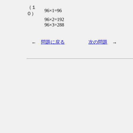
（１
96×1=96
０）
96×2=192
96×3=288
←
問題に戻る
次の問題
→