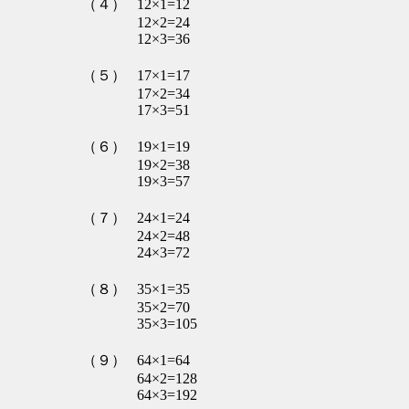
（４）
12×1=12
12×2=24
12×3=36
（５）
17×1=17
17×2=34
17×3=51
（６）
19×1=19
19×2=38
19×3=57
（７）
24×1=24
24×2=48
24×3=72
（８）
35×1=35
35×2=70
35×3=105
（９）
64×1=64
64×2=128
64×3=192