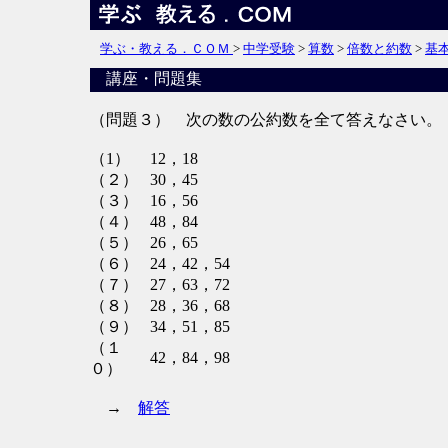
学ぶ・教える．ＣＯＭ
>
中学受験
>
算数
>
倍数と約数
>
基
講座・問題集
（問題３） 次の数の公約数を全て答えなさい。
（1）
12，18
（２）
30，45
（３）
16，56
（４）
48，84
（５）
26，65
（６）
24，42，54
（７）
27，63，72
（８）
28，36，68
（９）
34，51，85
（１
42，84，98
０）
→
解答