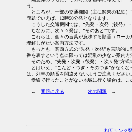
う。
ところが、一部の交通機関（主に関東の私鉄）では
問題でいえば、12時50分発となります。
こうした交通機関では、“先発・次発（後発）・
ちなみに、次々々発は、“そのあと”です。
これらは、個々の言葉が意味する順番（ローカ
理解しがたい案内方法です。
もっとも、関西方式の“先発・次発”も言語的に
番を表すという点に限っては混乱の少ない案内方
そのため、“先発・次発（後発）・次々発”方式
とはいえ、“こんど・つぎ・そのつぎ”がなくな
は、列車の順番を間違えないようご注意ください
受験で行ったことがない地域に行く場合は、こ
←
問題に戻る
次の問題
→
相互リンク