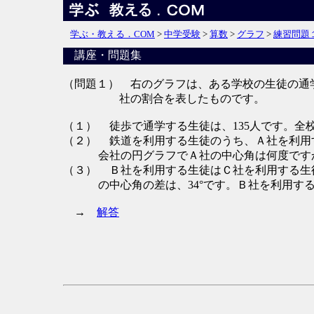
学ぶ・教える．COM
>
中学受験
>
算数
>
グラフ
>
練習問題
講座・問題集
（問題１）
右のグラフは、ある学校の生徒の通
社の割合を表したものです。
（１）
徒歩で通学する生徒は、135人です。全
（２）
鉄道を利用する生徒のうち、Ａ社を利用す
会社の円グラフでＡ社の中心角は何度です
（３）
Ｂ社を利用する生徒はＣ社を利用する生
の中心角の差は、34°です。Ｂ社を利用す
→
解答